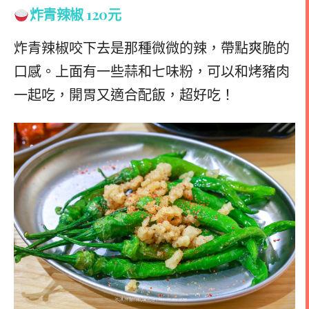
炸青辣椒 120元
炸青辣椒咬下去是那種微微的辣，帶點爽脆的
口感。上面有一些蒜和七味粉，可以和烤豬肉
一起吃，開胃又適合配飯，超好吃！