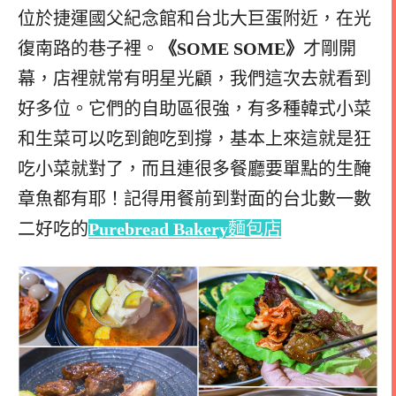
位於捷運國父紀念館和台北大巨蛋附近，在光
復南路的巷子裡。
《SOME SOME》
才剛開
幕，店裡就常有明星光顧，我們這次去就看到
好多位。它們的自助區很強，有多種
韓式小菜
和生菜可以吃到飽吃到撐，基本上來這就是狂
吃小菜就對了，而且連很多餐廳要單點的生醃
章魚都有耶！記得用餐前到對面的台北數
一數
二好吃的
Purebread Bakery
麵包店