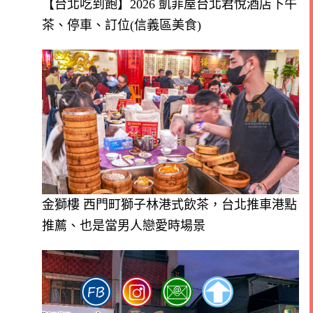
【台北吃到飽】2026 凱菲屋台北君悅酒店下午
茶、停車、訂位(信義區美食)
金獅樓 西門町獅子林港式飲茶，台北推車港點
推薦、也是當男人戀愛時場景