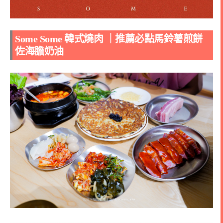
Some Some 韓式燒肉
｜推薦必點馬鈴薯煎餅
佐海膽奶油