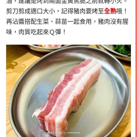
油，建議是烤到兩面金黃焦脆之前就轉小火。
剪刀剪成適口大小，記得豬肉要烤至
全熟
哦！
再沾醬搭配生菜、蒜苗一起食用，豬肉沒有腥
味，肉質吃起來Ｑ彈！