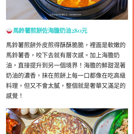
馬鈴薯煎餅佐海膽奶油280元
馬鈴薯煎餅外皮煎得酥酥脆脆，裡面是軟嫩的
馬鈴薯香，咬下去就有層次感。加上海膽奶
油，直接提升到另一個境界！海膽的鮮甜混著
奶油的濃香，抹在煎餅上每一口都像在吃高級
料理，但又不會太膩，整個就是奢華又滿足的
感覺！