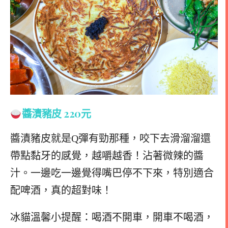
醬漬豬皮 220元
醬漬豬皮就是Q彈有勁那種，咬下去滑溜溜還
帶點黏牙的感覺，越嚼越香！沾著微辣的醬
汁。一邊吃一邊覺得嘴巴停不下來，特別適合
配啤酒，真的超對味！
冰貓溫馨小提醒：喝酒不開車，開車不喝酒，