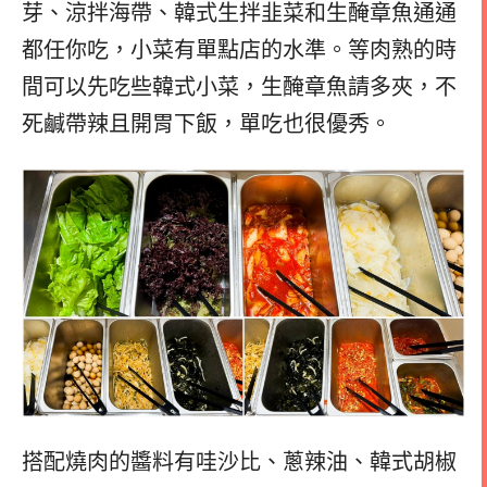
芽、涼拌海帶、韓式生拌韭菜和生醃章魚通通
都任你吃，小菜有單點店的水準。等肉熟的時
間可以先吃些韓式小菜，生醃章魚請多夾，不
死鹹帶辣且開胃下飯，單吃也很優秀。
搭配燒肉的醬料有哇沙比、蔥辣油、韓式胡椒