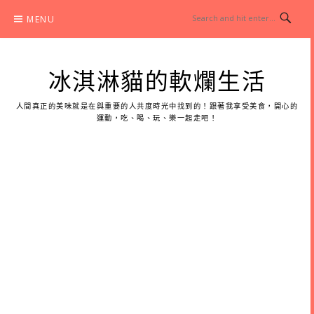
Skip
MENU
to
content
冰淇淋貓的軟爛生活
人間真正的美味就是在與重要的人共度時光中找到的！跟著我享受美食，開心的
運動，吃、喝、玩、樂一起走吧！