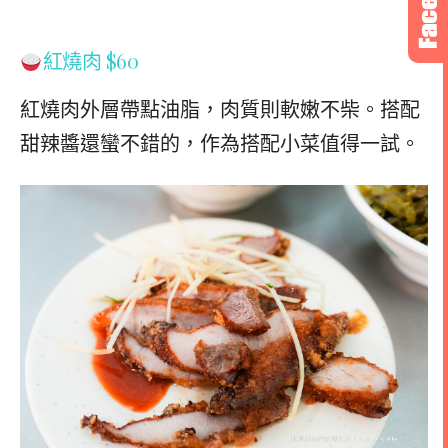
紅燒肉
$60
紅燒肉外層帶點油脂，肉質則軟嫩不柴。搭配
甜辣醬還蠻不錯的，作為搭配小菜值得一試。