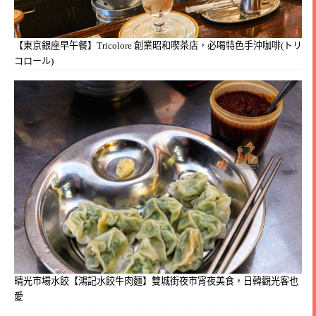
【東京銀座早午餐】Tricolore 創業昭和喫茶店，必喝特色手沖咖啡(トリ
コロール)
晴光市場水餃【鴻記水餃牛肉麵】雙城街夜市宵夜美食，日韓觀光客也
愛