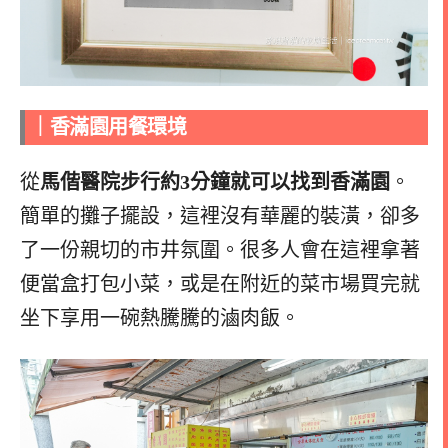
｜香滿園
用餐環境
從
馬偕醫院步行約3分鐘就可以找到香滿園
。
簡單的攤子擺設，這裡沒有華麗的裝潢，卻多
了一份親切的市井氛圍。很多人會在這裡拿著
便當盒打包小菜，或是在附近的菜市場買完就
坐下享用一碗熱騰騰的滷肉飯。