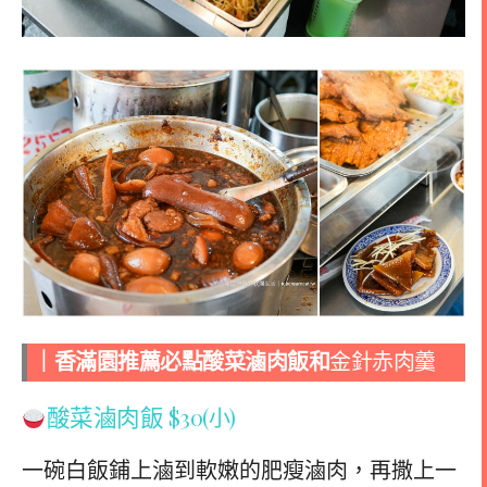
｜香滿園推薦必點酸菜
滷肉飯和
金針赤肉羹
酸菜滷肉飯
$30(小)
一碗白飯鋪上滷到軟嫩的肥瘦滷肉，再撒上一