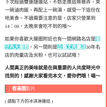
下次經過雙連捷運站，不妨走進這條巷弄，來
一碗滷肉飯，再配上一碗湯，感受一下這份在
地美食。不過需要注意的是，店家只營業到
14：00，太晚來會吃不到的哦～
如果你喜歡大腸圈附近也有一間網路名店是
巷
仔內大腸煎
，另一間則是
企鵝文肉羹店
30年名
店的肉羹店及米粉，也可以試試哦！
人間真正的美味就是在與重要的人共度時光中
找到的！感謝大家看完本文，愛你們哦！喵～
｜
香滿園
影片
( 請點下方的冰淇淋連結 )