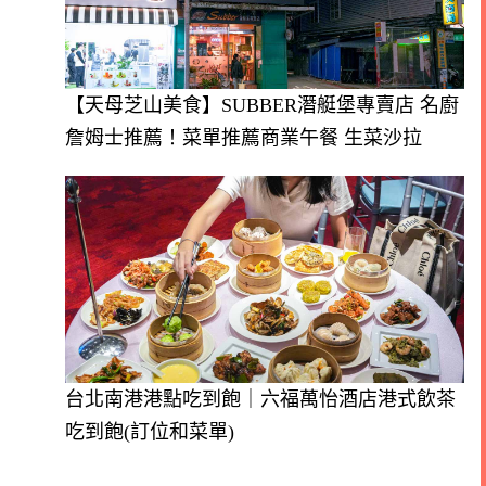
【天母芝山美食】SUBBER潛艇堡專賣店 名廚
詹姆士推薦！菜單推薦商業午餐 生菜沙拉
台北南港港點吃到飽｜六福萬怡酒店港式飲茶
吃到飽(訂位和菜單)