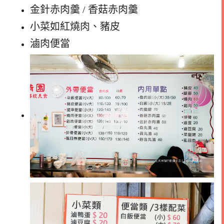
金針赤肉羹 / 香菇赤肉羹
小菜如紅燒肉、豬皮
滷肉便當