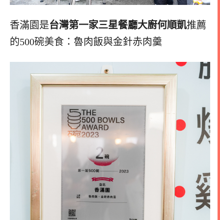
香滿園是
台灣第一家三星餐廳大廚何順凱
推薦
的500碗美食：魯肉飯與金針赤肉羹