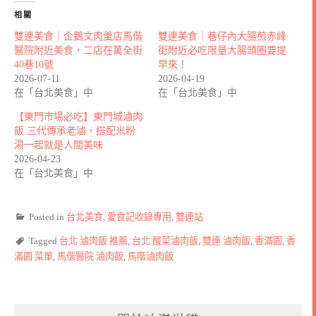
相關
雙連美食｜企鵝文肉羹店馬偕
雙連美食｜巷仔內大腸煎赤峰
醫院附近美食，二店在萬全街
街附近必吃限量大腸頭圈要提
40巷10號
早來！
2026-07-11
2026-04-19
在「台北美食」中
在「台北美食」中
【東門市場必吃】東門城滷肉
飯 三代傳承老滷，搭配米粉
湯一起就是人間美味
2026-04-23
在「台北美食」中
Posted in
台北美食
,
愛食記收錄專用
,
雙連站
Tagged
台北 滷肉飯 推薦
,
台北 酸菜滷肉飯
,
雙連 滷肉飯
,
香滿園
,
香
滿園 菜單
,
馬偕醫院 滷肉飯
,
馬階滷肉飯