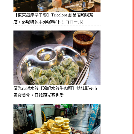
【東京銀座早午餐】Tricolore 創業昭和喫茶
店，必喝特色手沖咖啡(トリコロール)
晴光市場水餃【鴻記水餃牛肉麵】雙城街夜市
宵夜美食，日韓觀光客也愛