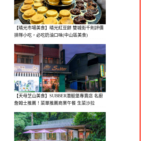
【晴光市場美食】晴光紅豆餅 雙城街千則評價
排隊小吃，必吃奶油口味(中山區美食)
【天母芝山美食】SUBBER潛艇堡專賣店 名廚
詹姆士推薦！菜單推薦商業午餐 生菜沙拉