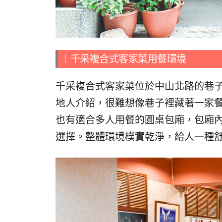
｜千采複合式客家菜用餐環境
千采複合式客家菜位於中山北路的巷
地人介紹，很難想像巷子裡藏著一家
也有適合多人用餐的圓桌包廂，包廂內
選擇。整體環境樸實乾淨，給人一種