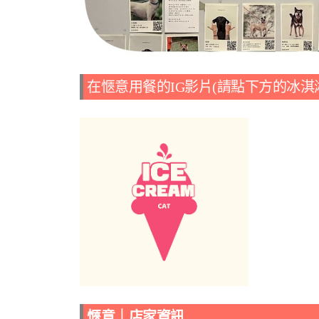
在愜意用餐的IG影片(請點下方的冰淇
愜意｜店家資訊