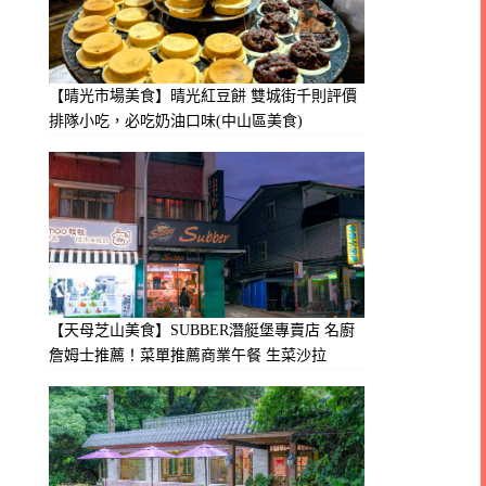
【晴光市場美食】晴光紅豆餅 雙城街千則評價
排隊小吃，必吃奶油口味(中山區美食)
【天母芝山美食】SUBBER潛艇堡專賣店 名廚
詹姆士推薦！菜單推薦商業午餐 生菜沙拉