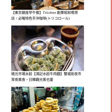
【東京銀座早午餐】Tricolore 創業昭和喫茶
店，必喝特色手沖咖啡(トリコロール)
晴光市場水餃【鴻記水餃牛肉麵】雙城街夜市
宵夜美食，日韓觀光客也愛