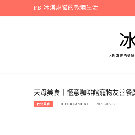
Skip
FB 冰淇淋貓的軟爛生活
to
content
人間真正的美味
天母美食｜愜意咖啡館寵物友善餐廳，網美下
ICECREAMCAT
2025-07-02
台北美食