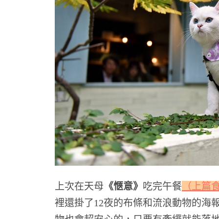
上次在天母
《愜意》
吃完午餐
（上篇
裡還掛了12夜的布條和流浪動物的海