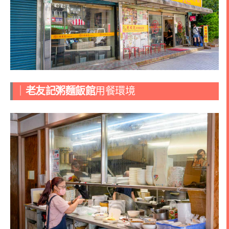
｜
老友記粥麵飯館
用餐環境