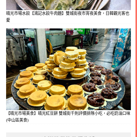
晴光市場水餃【鴻記水餃牛肉麵】雙城街夜市宵夜美食，日韓觀光客也
愛
【晴光市場美食】晴光紅豆餅 雙城街千則評價排隊小吃，必吃奶油口味
(中山區美食)