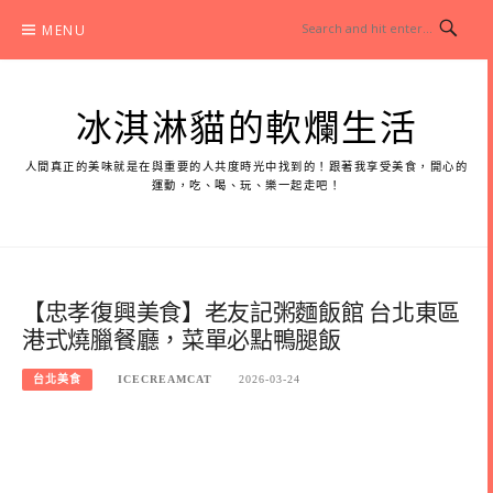
Skip
MENU
to
content
冰淇淋貓的軟爛生活
人間真正的美味就是在與重要的人共度時光中找到的！跟著我享受美食，開心的
運動，吃、喝、玩、樂一起走吧！
【忠孝復興美食】老友記粥麵飯館 台北東區
港式燒臘餐廳，菜單必點鴨腿飯
台北美食
ICECREAMCAT
2026-03-24