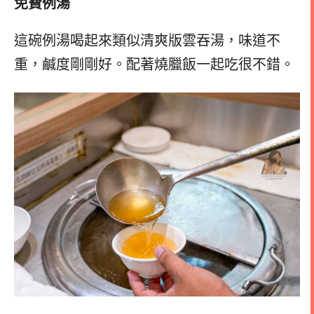
免費例湯
這碗例湯喝起來類似清爽版雲吞湯，味道不
重，鹹度剛剛好。配著燒臘飯一起吃很不錯。