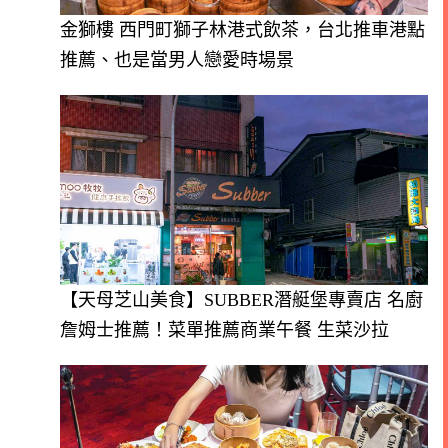
金獅樓 西門町獅子林港式飲茶，台北推車港點
推薦、也是當男人戀愛時場景
【天母芝山美食】SUBBER潛艇堡專賣店 名廚
詹姆士推薦！菜單推薦商業午餐 生菜沙拉