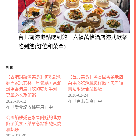
台北南港港點吃到飽｜六福萬怡酒店港式飲茶
吃到飽(訂位和菜單)
相關
【香港銅鑼灣美食】何洪記粥
【台北美食】粵香園粵菜老店
麵專家米其林一星餐廳，蔡瀾
菜單必吃燒臘煲仔飯，忠孝復
讚為香港最好吃的乾炒牛河，
興站附近合菜餐廳
菜單必吃及第粥
2026-02-24
2025-10-12
在「台北美食」中
在「愛食記收錄專用」中
公園餡餅粥在永春附近的北方
館子美食，菜單必點褡褳火燒
和熱炒
2026-03-30