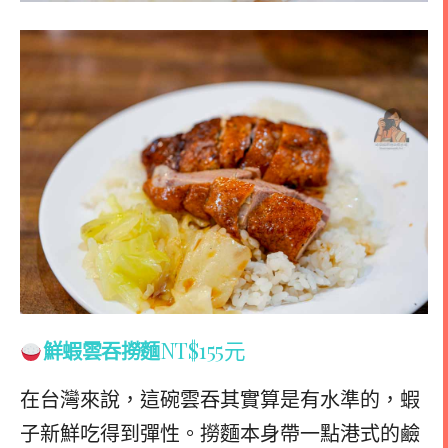
NT$155元
鮮蝦雲吞撈麵
在台灣來說，這碗雲吞其實算是有水準的，蝦
子新鮮吃得到彈性。撈麵本身帶一點港式的鹼