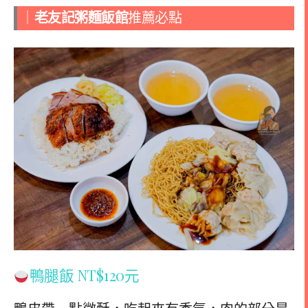
｜
老友記粥麵飯館
推薦必點
鴨腿飯 NT$120元