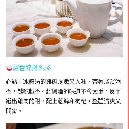
紹香醉雞 $398
心點！冰鎮過的雞肉滑嫩又入味，帶著淡淡酒
香，越吃越香。紹興酒的味道不會太重，反而
襯出雞肉的甜，配上蔥絲和枸杞，整體清爽又
開胃。