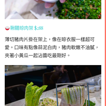
鞦韆晾肉架 $288
薄切豬肉片掛在架上，像在晾衣服一樣超可
愛。口味有點像蒜泥白肉，豬肉軟嫩不油膩，
夾著小黃瓜一起沾醬吃最剛好。