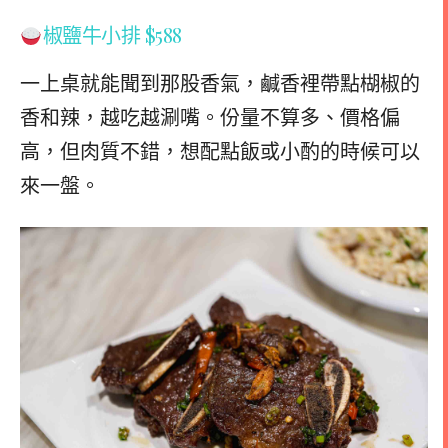
椒鹽牛小排 $588
一上桌就能聞到那股香氣，鹹香裡帶點楜椒的
香和辣，越吃越涮嘴。份量不算多、價格偏
高，但肉質不錯，想配點飯或小酌的時候可以
來一盤。