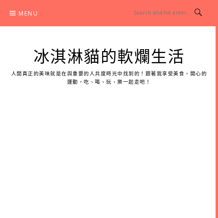
Skip
MENU
to
content
冰淇淋貓的軟爛生活
人間真正的美味就是在與重要的人共度時光中找到的！跟著我享受美食，開心的
運動，吃、喝、玩、樂一起走吧！