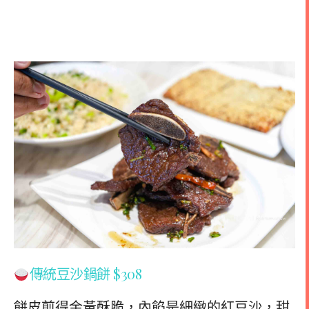
傳統豆沙鍋餅 $308
餅皮煎得金黃酥脆，內餡是細緻的紅豆沙，甜