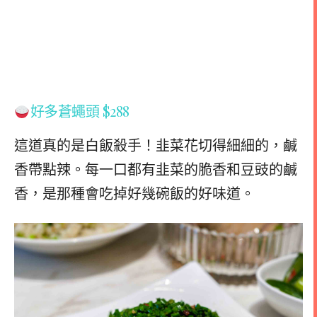
好多蒼蠅頭 $288
這道真的是白飯殺手！韭菜花切得細細的，鹹
香帶點辣。每一口都有韭菜的脆香和豆豉的鹹
香，是那種會吃掉好幾碗飯的好味道。