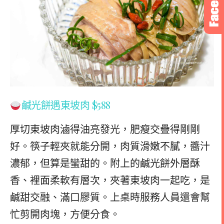
鹹光餅遇東坡肉 $588
厚切東坡肉滷得油亮發光，肥瘦交疊得剛剛
好。筷子輕夾就能分開，肉質滑嫩不膩，醬汁
濃郁，但算是蠻甜的。附上的鹹光餅外層酥
香、裡面柔軟有層次，夾著東坡肉一起吃，是
鹹甜交融、滿口膠質。上桌時服務人員還會幫
忙剪開肉塊，方便分食。