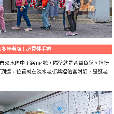
0多年老店！必買伴手禮
市淡水區中正路184號，隔壁就是合益魚酥。搭捷
可到達，位置就在淡水老街與福佑宮附近，是逛老