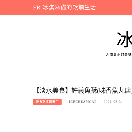
Skip
FB 冰淇淋貓的軟爛生活
to
content
人間真正的美味
【淡水美食】許義魚酥(味香魚丸店
ICECREAMCAT
2026-05-31
愛食記收錄專用