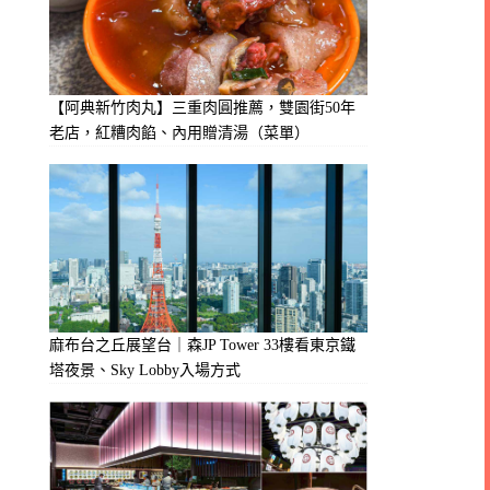
【阿典新竹肉丸】三重肉圓推薦，雙園街50年
老店，紅糟肉餡、內用贈清湯（菜單）
麻布台之丘展望台｜森JP Tower 33樓看東京鐵
塔夜景、Sky Lobby入場方式