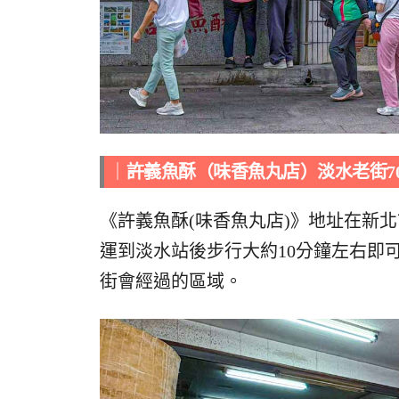
｜
許義魚酥（味香魚丸店）淡水老街7
《許義魚酥(味香魚丸店)》地址在新北
運到淡水站後步行大約10分鐘左右即
街會經過的區域。