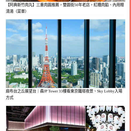
【阿典新竹肉丸】三重肉圓推薦，雙園街50年老店，紅糟肉餡、內用贈
清湯（菜單）
麻布台之丘展望台｜森JP Tower 33樓看東京鐵塔夜景、Sky Lobby入場
方式