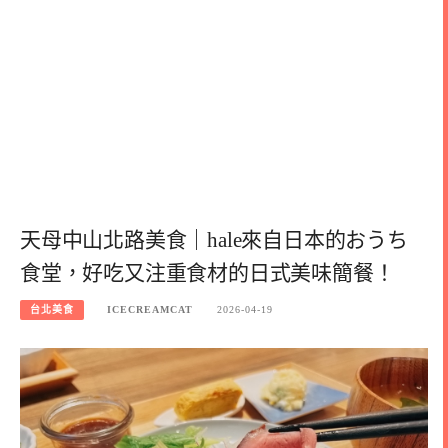
天母中山北路美食｜hale來自日本的おうち
食堂，好吃又注重食材的日式美味簡餐！
台北美食
ICECREAMCAT
2026-04-19