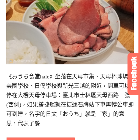
《おうち食堂hale》坐落在天母市集、天母棒球場、
美國學校、日僑學校與新光三越的附近，開車可以
停在大樓天母停車場：臺北市士林區天母西路一號
(西側)，如果搭捷運就在捷運石牌站下車再轉公車即
可到達，名字的日文「おうち」就是「家」的意
思，代表了餐…