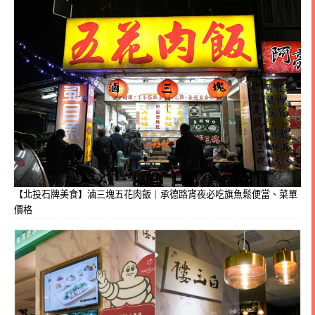
【北投石牌美食】滷三塊五花肉飯｜承德路宵夜必吃旗魚鬆便當、菜單
價格