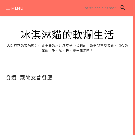
Skip
MENU
to
content
冰淇淋貓的軟爛生活
人間真正的美味就是在與重要的人共度時光中找到的！跟著我享受美食，開心的
運動，吃、喝、玩、樂一起走吧！
分類:
寵物友善餐廳