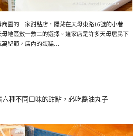
ie 位於天母商圈的一家甜點店，隱藏在天母東路16號的小巷
天母地區數一數二的選擇。這家店是許多天母居民下
或萬聖節，店內的蛋糕…
嚐六種不同口味的甜點，必吃醬油丸子