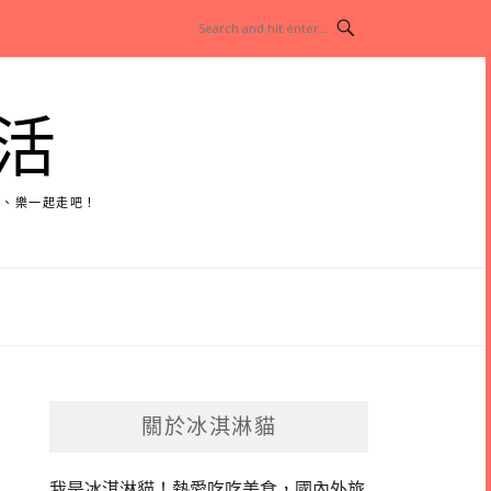
活
玩、樂一起走吧！
關於冰淇淋貓
我是冰淇淋貓！
熱愛吃吃美食，國內外旅