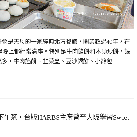
粥是天母的一家經典北方餐館，開業超過40年，在
還是晚上都經常滿座。特別是牛肉餡餅和木須炒餅，讓
繁多，牛肉餡餅、韭菜盒、豆沙鍋餅、小籠包…
午茶，台版HARBS主廚曾至大阪學習Sweet