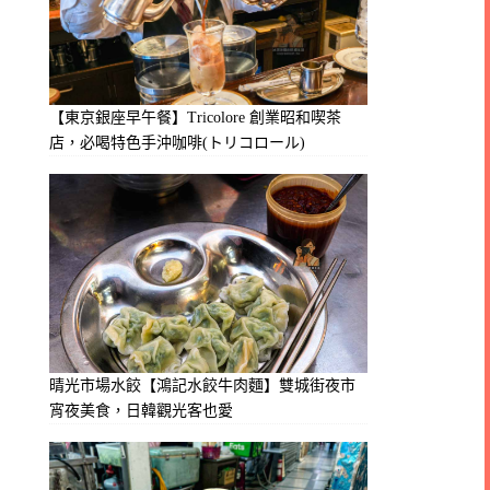
【東京銀座早午餐】Tricolore 創業昭和喫茶
店，必喝特色手沖咖啡(トリコロール)
晴光市場水餃【鴻記水餃牛肉麵】雙城街夜市
宵夜美食，日韓觀光客也愛