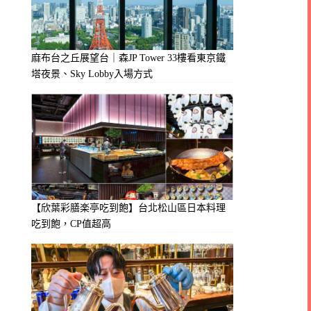
麻布台之丘展望台｜森JP Tower 33樓看東京鐵
塔夜景、Sky Lobby入場方式
【欣葉彩膳楽亭吃到飽】台北松山區日本料理
吃到飽，CP值超高