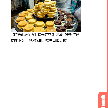
【晴光市場美食】晴光紅豆餅 雙城街千則評價
排隊小吃，必吃奶油口味(中山區美食)