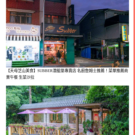
【天母芝山美食】SUBBER潛艇堡專賣店 名廚詹姆士推薦！菜單推薦商
業午餐 生菜沙拉