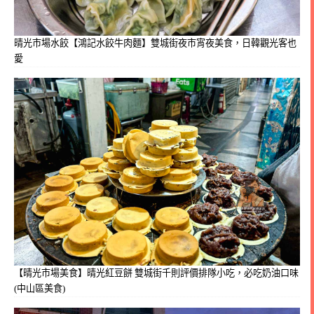
晴光市場水餃【鴻記水餃牛肉麵】雙城街夜市宵夜美食，日韓觀光客也
愛
【晴光市場美食】晴光紅豆餅 雙城街千則評價排隊小吃，必吃奶油口味
(中山區美食)