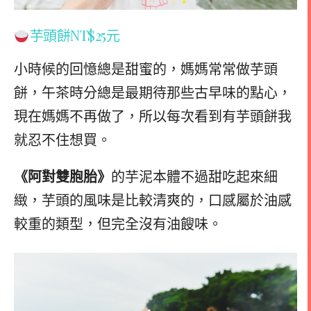
芋頭餅
NT$25元
小時候的回憶總是甜蜜的，媽媽常常做芋頭
餅，午茶時分總是最期待那些古早味的點心，
現在媽媽不再做了，所以每次看到有芋頭餅我
就忍不住想買。
《阿對雙胞胎》
的芋泥本體不過甜吃起來細
緻，芋頭的風味是比較清爽的，口感屬於油感
較重的類型，但完全沒有油餿味。