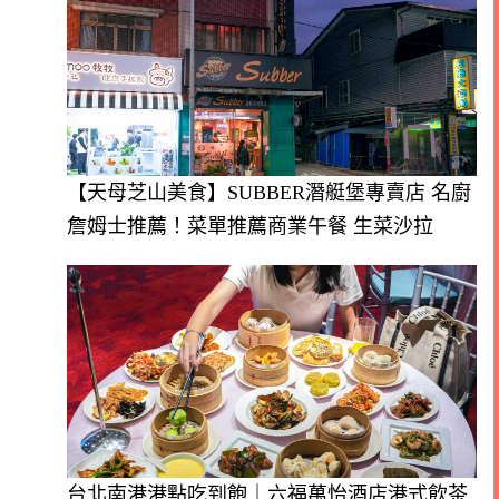
【天母芝山美食】SUBBER潛艇堡專賣店 名廚
詹姆士推薦！菜單推薦商業午餐 生菜沙拉
台北南港港點吃到飽｜六福萬怡酒店港式飲茶