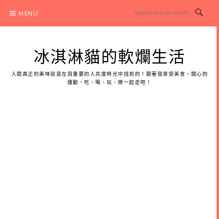
Skip
MENU
to
content
冰淇淋貓的軟爛生活
人間真正的美味就是在與重要的人共度時光中找到的！跟著我享受美食，開心的
運動，吃、喝、玩、樂一起走吧！