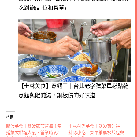
吃到飽(訂位和菜單)
【士林美食】意麵王｜台北老字號菜單必點乾
意麵與餛飩湯，銅板價的好味道
相關
關渡美食｜關渡碼頭貨櫃市集
士林劍潭美食｜劍潭蔥油餅
延續大稻埕人氣，營業時間/
排隊小吃，菜單推薦水煎包與