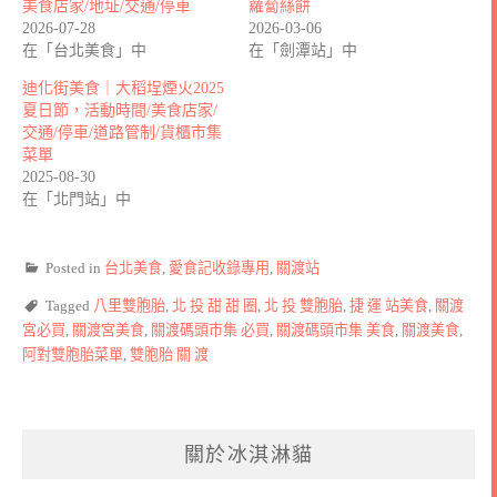
美食店家/地址/交通/停車
蘿蔔絲餅
2026-07-28
2026-03-06
在「台北美食」中
在「劍潭站」中
迪化街美食｜大稻埕煙火2025
夏日節，活動時間/美食店家/
交通/停車/道路管制/貨櫃市集
菜單
2025-08-30
在「北門站」中
Posted in
台北美食
,
愛食記收錄專用
,
關渡站
Tagged
八里雙胞胎
,
北 投 甜 甜 圈
,
北 投 雙胞胎
,
捷 運 站美食
,
關渡
宮必買
,
關渡宮美食
,
關渡碼頭市集 必買
,
關渡碼頭市集 美食
,
關渡美食
,
阿對雙胞胎菜單
,
雙胞胎 關 渡
關於冰淇淋貓