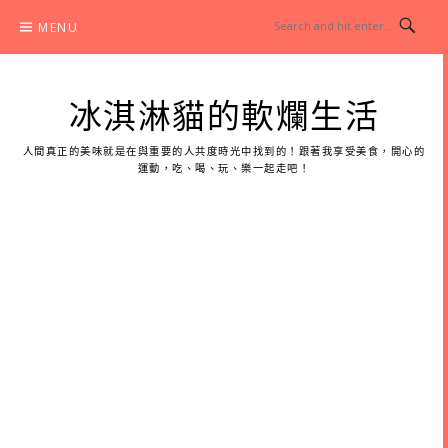
Skip
MENU
to
content
冰淇淋貓的軟爛生活
人間真正的美味就是在與重要的人共度時光中找到的！跟著我享受美食，開心的
運動，吃、喝、玩、樂一起走吧！