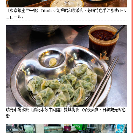
【東京銀座早午餐】Tricolore 創業昭和喫茶店，必喝特色手沖咖啡(トリ
コロール)
晴光市場水餃【鴻記水餃牛肉麵】雙城街夜市宵夜美食，日韓觀光客也
愛