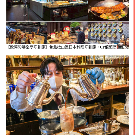
【欣葉彩膳楽亭吃到飽】台北松山區日本料理吃到飽，CP值超高