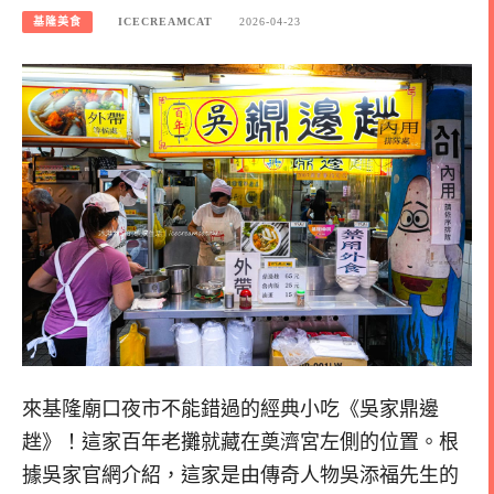
基隆美食
ICECREAMCAT
2026-04-23
來基隆廟口夜市不能錯過的經典小吃《吳家鼎邊
趖》！這家百年老攤就藏在奠濟宮左側的位置。根
據吳家官網介紹，這家是由傳奇人物吳添福先生的