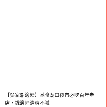
【吳家鼎邊趖】基隆廟口夜市必吃百年老
店，鐤邊趖清爽不膩