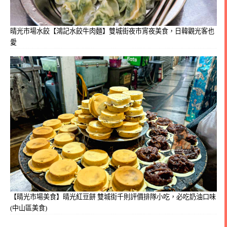
晴光市場水餃【鴻記水餃牛肉麵】雙城街夜市宵夜美食，日韓觀光客也
愛
【晴光市場美食】晴光紅豆餅 雙城街千則評價排隊小吃，必吃奶油口味
(中山區美食)