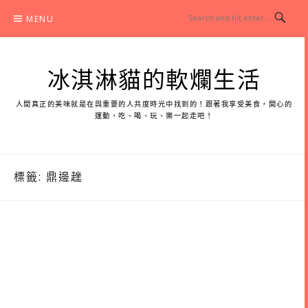
Skip
MENU
to
content
冰淇淋貓的軟爛生活
人間真正的美味就是在與重要的人共度時光中找到的！跟著我享受美食，開心的
運動，吃、喝、玩、樂一起走吧！
標籤:
鼎邊趖