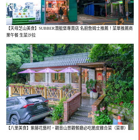
【天母芝山美食】SUBBER潛艇堡專賣店 名廚詹姆士推薦！菜單推薦商
業午餐 生菜沙拉
【八里美食】紫藤花藝村，觀音山景觀餐廳必吃脆皮雞合菜（菜單）