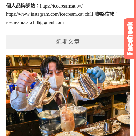
個人品牌網站：
https://icecreamcat.tw/
https://www.instagram.com/icecream.cat.chill
聯絡信箱：
icecream.cat.chill@gmail.com
近期文章