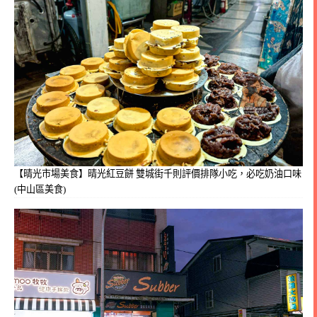
【晴光市場美食】晴光紅豆餅 雙城街千則評價排隊小吃，必吃奶油口味
(中山區美食)