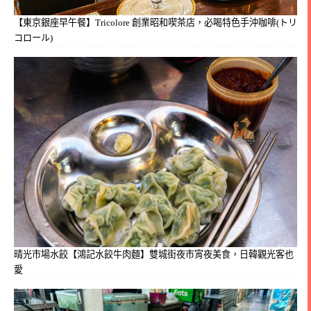
【東京銀座早午餐】Tricolore 創業昭和喫茶店，必喝特色手沖咖啡(トリ
コロール)
晴光市場水餃【鴻記水餃牛肉麵】雙城街夜市宵夜美食，日韓觀光客也
愛