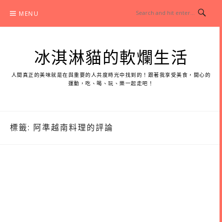
Skip
MENU
to
content
冰淇淋貓的軟爛生活
人間真正的美味就是在與重要的人共度時光中找到的！跟著我享受美食，開心的
運動，吃、喝、玩、樂一起走吧！
標籤:
阿準越南料理的評論