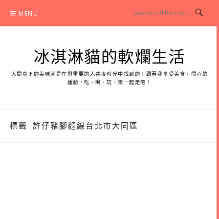
Skip
MENU
to
content
冰淇淋貓的軟爛生活
人間真正的美味就是在與重要的人共度時光中找到的！跟著我享受美食，開心的
運動，吃、喝、玩、樂一起走吧！
標籤:
許仔豬腳麵線台北市大同區