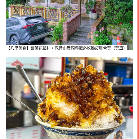
【八里美食】紫藤花藝村，觀音山景觀餐廳必吃脆皮雞合菜（菜單）