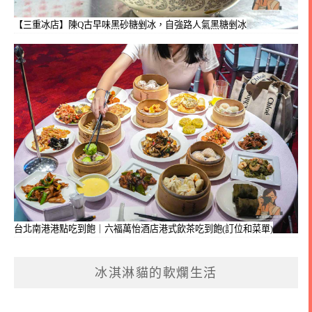
【三重冰店】陳Q古早味黑砂糖剉冰，自強路人氣黑糖剉冰
台北南港港點吃到飽｜六福萬怡酒店港式飲茶吃到飽(訂位和菜單)
冰淇淋貓的軟爛生活