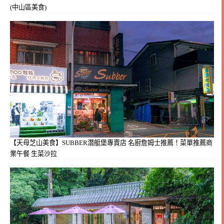
(中山區美食)
【天母芝山美食】SUBBER潛艇堡專賣店 名廚詹姆士推薦！菜單推薦商
業午餐 生菜沙拉