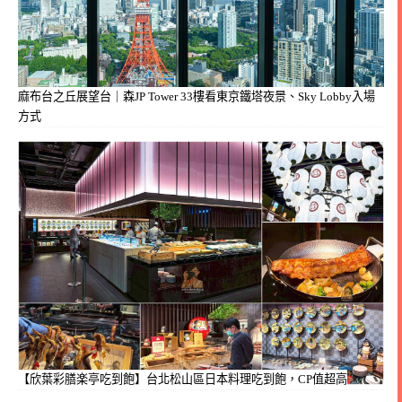
麻布台之丘展望台｜森JP Tower 33樓看東京鐵塔夜景、Sky Lobby入場
方式
【欣葉彩膳楽亭吃到飽】台北松山區日本料理吃到飽，CP值超高