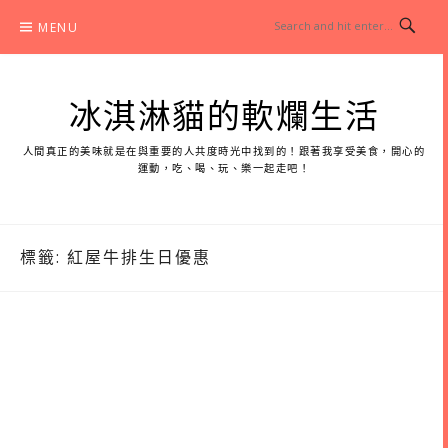
Skip
MENU
to
content
冰淇淋貓的軟爛生活
人間真正的美味就是在與重要的人共度時光中找到的！跟著我享受美食，開心的
運動，吃、喝、玩、樂一起走吧！
標籤:
紅屋牛排生日優惠