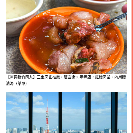
【阿典新竹肉丸】三重肉圓推薦，雙園街50年老店，紅糟肉餡、內用贈
清湯（菜單）