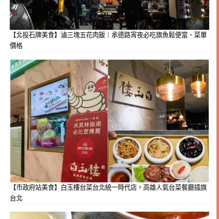
【北投石牌美食】滷三塊五花肉飯｜承德路宵夜必吃旗魚鬆便當、菜單
價格
【市政府站美食】白玉樓台菜台北統一時代店，高雄人氣台菜餐廳插旗
台北