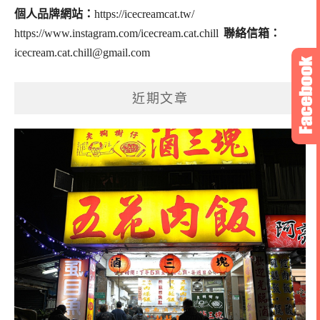
個人品牌網站：
https://icecreamcat.tw/
https://www.instagram.com/icecream.cat.chill
聯絡信箱：
icecream.cat.chill@gmail.com
近期文章