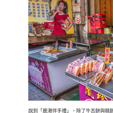
說到「鹿港伴手禮」，除了牛舌餅與糕