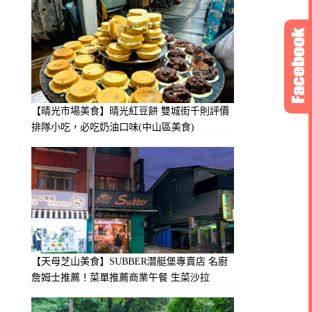
【晴光市場美食】晴光紅豆餅 雙城街千則評價
排隊小吃，必吃奶油口味(中山區美食)
【天母芝山美食】SUBBER潛艇堡專賣店 名廚
詹姆士推薦！菜單推薦商業午餐 生菜沙拉