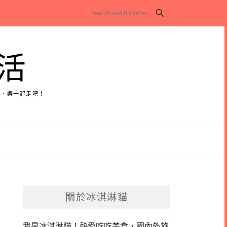
活
玩、樂一起走吧！
關於冰淇淋貓
我是冰淇淋貓！
熱愛吃吃美食，國內外旅