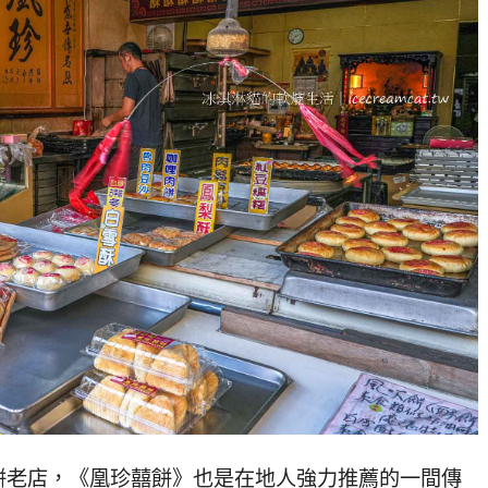
餅老店，《凰珍囍餅》也是在地人強力推薦的一間傳