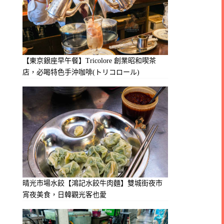
【東京銀座早午餐】Tricolore 創業昭和喫茶
店，必喝特色手沖咖啡(トリコロール)
晴光市場水餃【鴻記水餃牛肉麵】雙城街夜市
宵夜美食，日韓觀光客也愛