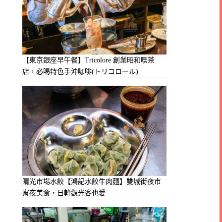
【東京銀座早午餐】Tricolore 創業昭和喫茶
店，必喝特色手沖咖啡(トリコロール)
晴光市場水餃【鴻記水餃牛肉麵】雙城街夜市
宵夜美食，日韓觀光客也愛