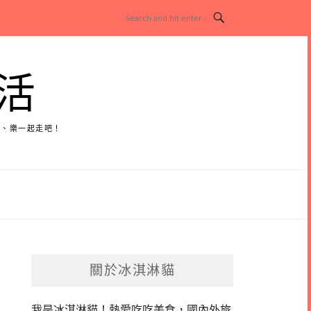
活
玩、樂一起走吧！
關於冰淇淋貓
我是冰淇淋貓！
熱愛吃吃美食，國內外旅