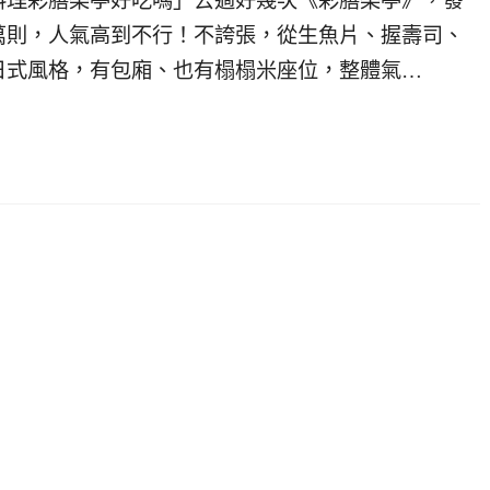
料理彩膳楽亭好吃嗎」去過好幾次《彩膳楽亭》，發
一萬則，人氣高到不行！不誇張，從生魚片、握壽司、
日式風格，有包廂、也有榻榻米座位，整體氣…