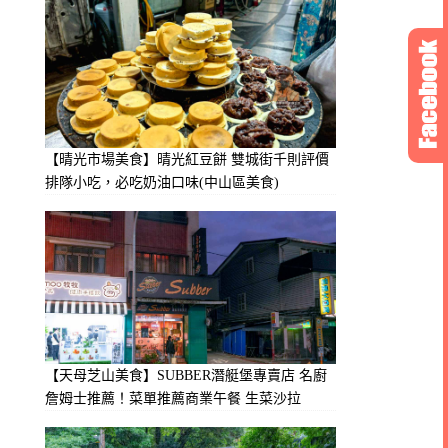
【晴光市場美食】晴光紅豆餅 雙城街千則評價
排隊小吃，必吃奶油口味(中山區美食)
【天母芝山美食】SUBBER潛艇堡專賣店 名廚
詹姆士推薦！菜單推薦商業午餐 生菜沙拉