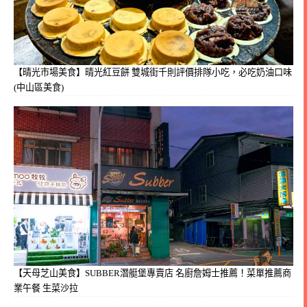
【晴光市場美食】晴光紅豆餅 雙城街千則評價排隊小吃，必吃奶油口味
(中山區美食)
【天母芝山美食】SUBBER潛艇堡專賣店 名廚詹姆士推薦！菜單推薦商
業午餐 生菜沙拉