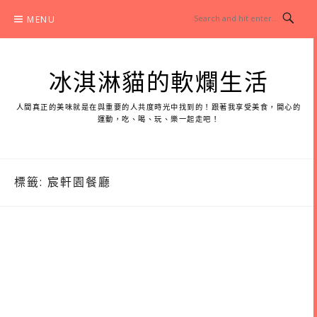
Skip
MENU
to
content
冰淇淋貓的軟爛生活
人間真正的美味就是在與重要的人共度時光中找到的！跟著我享受美食，開心的
運動，吃、喝、玩、樂一起走吧！
標籤:
宸軒園餐廳