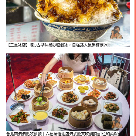
【三重冰店】陳Q古早味黑砂糖剉冰，自強路人氣黑糖剉冰
台北南港港點吃到飽｜六福萬怡酒店港式飲茶吃到飽(訂位和菜單)