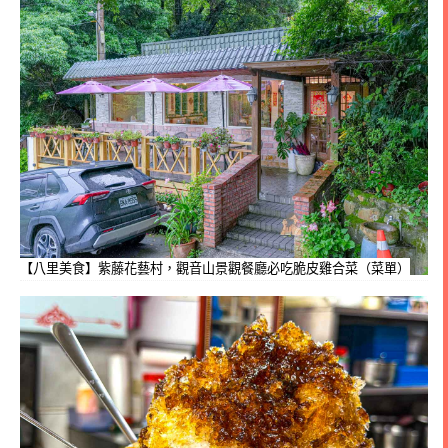
【八里美食】紫藤花藝村，觀音山景觀餐廳必吃脆皮雞合菜（菜單）