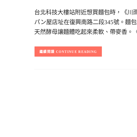
台北科技大樓站附近想買麵包時，《川
パン屋店址在復興南路二段345號。麵
天然酵母讓麵體吃起來柔軟、帶麥香。
CONTINUE READING