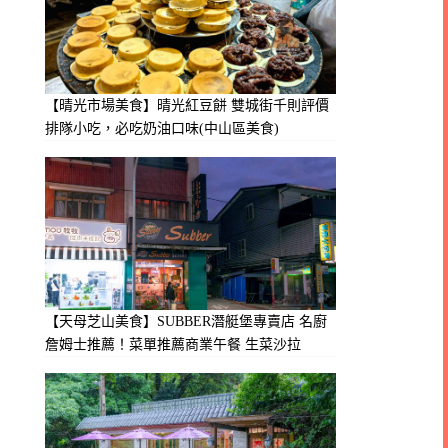
【晴光市場美食】晴光紅豆餅 雙城街千則評價
排隊小吃，必吃奶油口味(中山區美食)
【天母芝山美食】SUBBER潛艇堡專賣店 名廚
詹姆士推薦！菜單推薦商業午餐 生菜沙拉