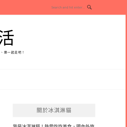
活
玩、樂一起走吧！
關於冰淇淋貓
我是冰淇淋貓！
熱愛吃吃美食，國內外旅