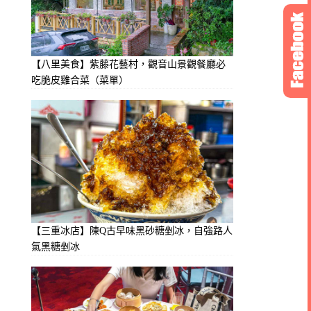
【八里美食】紫藤花藝村，觀音山景觀餐廳必
吃脆皮雞合菜（菜單）
【三重冰店】陳Q古早味黑砂糖剉冰，自強路人
氣黑糖剉冰