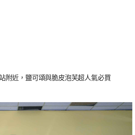
樓站附近，鹽可頌與脆皮泡芙超人氣必買