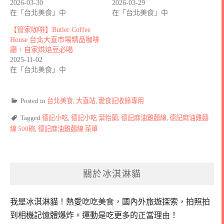
2026-03-30
2026-03-29
在「台北美食」中
在「台北美食」中
【管家咖啡】Butler Coffee
House 台北大直市場精品咖啡
廳，自家烘焙豆必喝
2025-11-02
在「台北美食」中
Posted in
台北美食
,
大直站
,
愛食記收錄專用
Tagged
德記小吃
,
德記小吃 葉怡蘭
,
德記麻油雞麵線
,
德記麻油雞麵
線 500碗
,
德記麻油雞麵線 菜單
關於冰淇淋貓
我是冰淇淋貓！
熱愛吃吃美食，國內外旅遊探索，拍照拍
到相機記憶體爆炸。
運動是吃更多的正當理由！