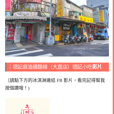
｜德記麻油雞麵線（大直店）德記小吃
影片
（請點下方的冰淇淋連結 FB 影片，看完記得幫我
按個讚哦！)