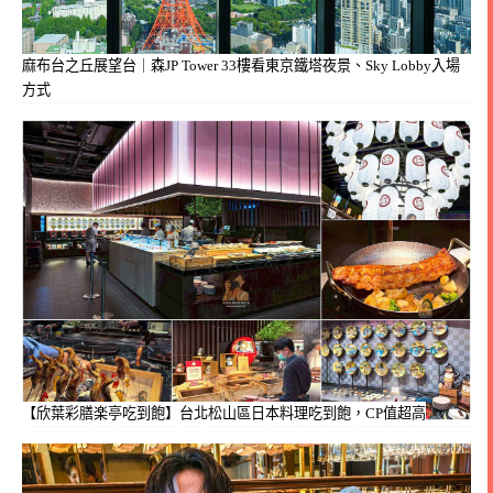
麻布台之丘展望台｜森JP Tower 33樓看東京鐵塔夜景、Sky Lobby入場
方式
【欣葉彩膳楽亭吃到飽】台北松山區日本料理吃到飽，CP值超高