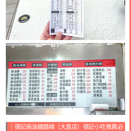
｜德記麻油雞麵線（大直店）德記小吃推薦必