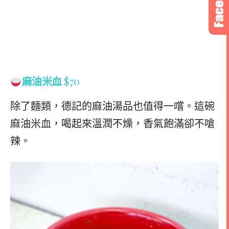
麻油米血
$70
除了麵類，德記的麻油湯品也值得一嚐。這碗
麻油米血，喝起來溫潤不燥，香氣飽滿卻不嗆
辣。