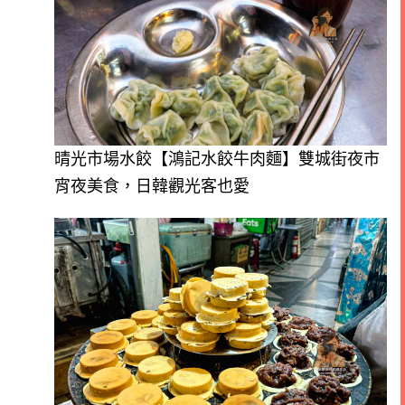
晴光市場水餃【鴻記水餃牛肉麵】雙城街夜市
宵夜美食，日韓觀光客也愛