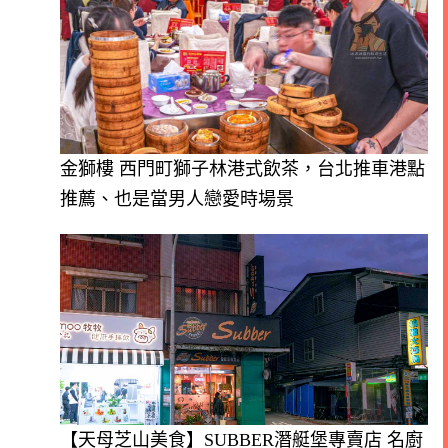
金獅樓 西門町獅子林港式飲茶，台北推車港點
推薦、也是當男人戀愛時場景
【天母芝山美食】SUBBER潛艇堡專賣店 名廚