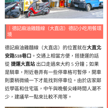
｜德記麻油雞麵線（大直店）德記小吃用餐環
境
德記麻油雞麵線（大直店）的位置就在
大直北
安路518巷口
。
交通上相當方便，搭捷運的話
從
捷運大直站
出口走過來大約 5 分鐘；如果
是騎車，附近巷弄有一些停車格可暫停，開車
則要稍微繞一下才能找到停車位。由於店家鄰
近學區和住宅區，中午與晚餐尖峰時間人潮不
少，建議早一點來比較不用等。