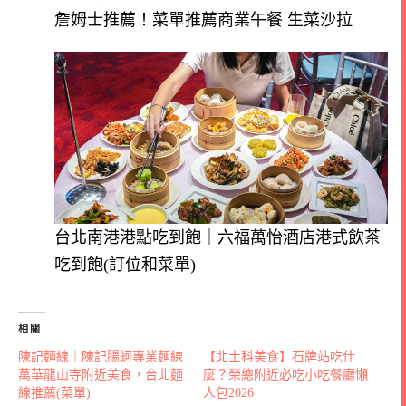
詹姆士推薦！菜單推薦商業午餐 生菜沙拉
台北南港港點吃到飽｜六福萬怡酒店港式飲茶
吃到飽(訂位和菜單)
相關
陳記麵線｜陳記腸蚵專業麵線
【北士科美食】石牌站吃什
萬華龍山寺附近美食，台北麵
麼？榮總附近必吃小吃餐廳懶
線推薦(菜單)
人包2026