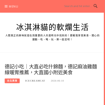
Skip
MENU
to
content
冰淇淋貓的軟爛生活
人間真正的美味就是在與重要的人共度時光中找到的！跟著我享受美食，開心的
運動，吃、喝、玩、樂一起走吧！
德記小吃｜大直必吃什錦麵，德記麻油雞麵
線暖胃推薦，大直國小附近美食
台北美食
ICECREAMCAT
2026-06-10