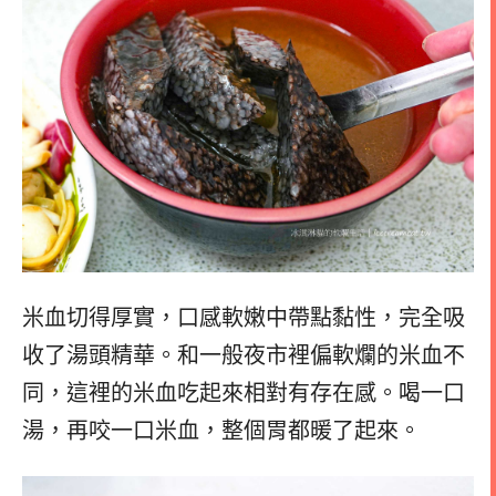
米血切得厚實，口感軟嫩中帶點黏性，完全吸
收了湯頭精華。和一般夜市裡偏軟爛的米血不
同，這裡的米血吃起來相對有存在感。喝一口
湯，再咬一口米血，整個胃都暖了起來。