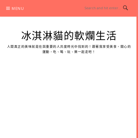
Skip
MENU
to
content
冰淇淋貓的軟爛生活
人間真正的美味就是在與重要的人共度時光中找到的！跟著我享受美食，開心的
運動，吃、喝、玩、樂一起走吧！