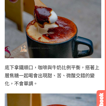
底下拿鐵順口，咖啡與牛奶比例平衡，搭著上
層焦糖一起喝會出現甜、苦、微酸交錯的變
化，不會單調。