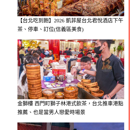
【台北吃到飽】2026 凱菲屋台北君悅酒店下午
茶、停車、訂位(信義區美食)
金獅樓 西門町獅子林港式飲茶，台北推車港點
推薦、也是當男人戀愛時場景