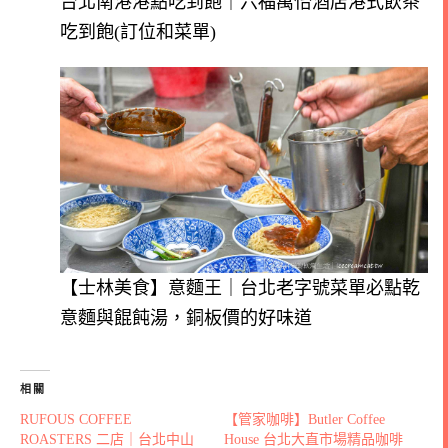
台北南港港點吃到飽｜六福萬怡酒店港式飲茶
吃到飽(訂位和菜單)
【士林美食】意麵王｜台北老字號菜單必點乾
意麵與餛飩湯，銅板價的好味道
相關
RUFOUS COFFEE
【管家咖啡】Butler Coffee
ROASTERS 二店｜台北中山
House 台北大直市場精品咖啡